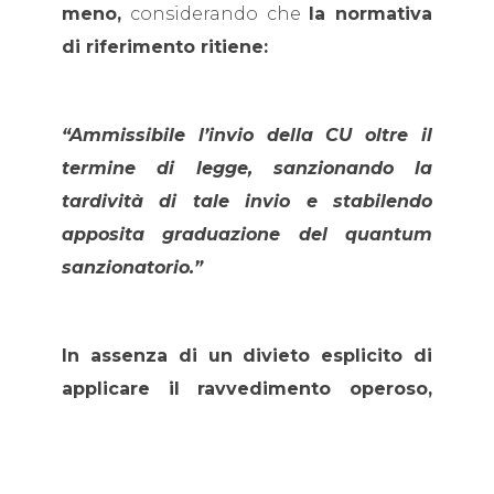
meno,
considerando che
la normativa
di riferimento ritiene:
“Ammissibile l’invio della CU oltre il
termine di legge, sanzionando la
tardività di tale invio e stabilendo
apposita graduazione del quantum
sanzionatorio.”
In assenza di un divieto esplicito di
applicare il ravvedimento operoso,
l’Agenzia delle Entrate ritiene
ora
ammissibile per i sostituti d’imposta
beneficiare della riduzione delle