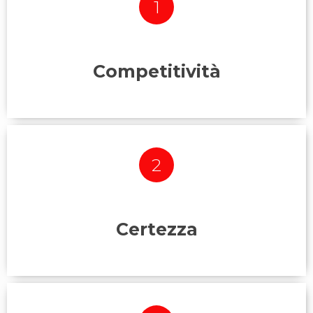
1
Competitività
2
Non riesci ad essere competitivo in un mercato in
continuo cambiamento e
vorresti delle sicurezze per il
Tuo Business?
Certezza