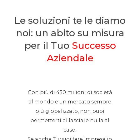
La Tua Azienda ha uno scarso governo dei costi e delle
Le soluzioni te le diamo
marginalità e
non hai le competenze interne per
realizzare un cruscotto di controllo?
noi: un abito su misura
per il Tuo
Successo
Aziendale
Con più di 450 milioni di società
al mondo e un mercato sempre
più globalizzato, non puoi
permetterti di lasciare nulla al
caso.
Se anche Tu vuoi fare Impresa in