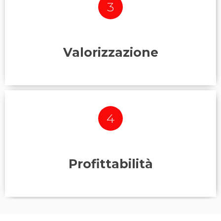
3
Non hai la certezza di quanto sia difendibile il Tuo
Business nei prossimi 10 anni e
ti
manca la strategia giusta?
Valorizzazione
4
Vuoi valorizzare e far crescere le risorse all’interno
della Tua Azienda,
ma non sai se hai la Squadra o il
Team giusto?
Profittabilità