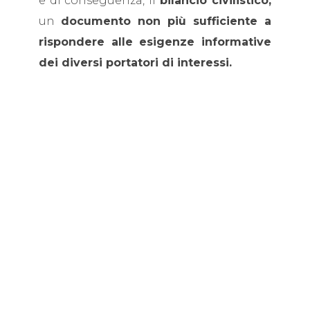
e di conseguenza, il
bilancio civilistico,
un
documento non più sufficiente a
rispondere alle esigenze informative
dei diversi portatori di interessi.
Nel tempo si è andata quindi
affermandola
necessità di integrare gli
elementi economici e finanziari
contenuti nel bilancio di esercizio con
le informazioni ambientali, sociali e di
governance, definite anche
ESG (Enviromental, Social,
Governance) deputate a misurare la
sostenibilità economica di un’impresa.
In conclusione, il compito del report
integrato è quello di
semplificare il