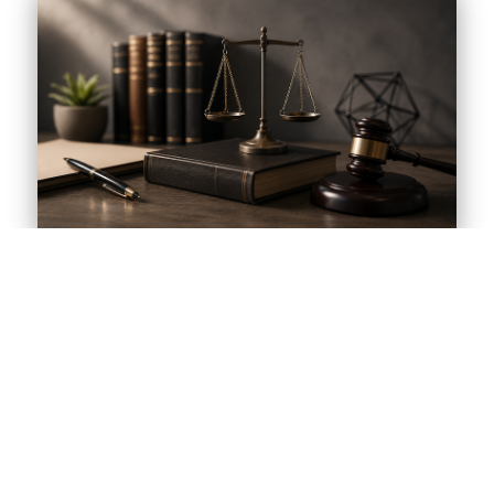
LIQUIDAZIONE CONTROLLATA –
DEBITORE EX FALLITO CHE NON HA
AVUTO ACCESSO AL BENEFICIO
DELL’ESDEBITAZIONE EX ART. 142 L.
FALL. – ESDEBITAZIONE
CONTESTUALE ALLA CHIUSURA
AUGUST 5, 2026