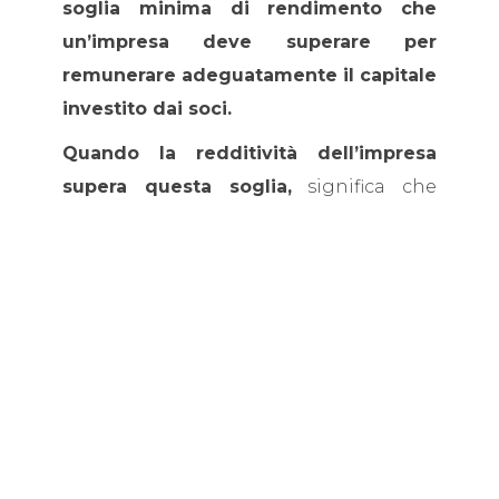
soglia minima di rendimento che
un’impresa deve superare per
remunerare adeguatamente il capitale
investito dai soci.
Quando la redditività dell’impresa
supera questa soglia,
significa che
l’azienda sta utilizzando il capitale in
modo efficiente.
Quando
invece
i rendimenti risultano
inferiori al costo del capitale,
significa
che
l’impresa sta consumando valore
economico.
Il Controllo di Gestione non serve solo