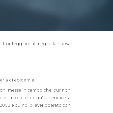
di fronteggiare al meglio la nuova
eria di epidemia.
azioni messe in campo che, pur non
 così raccolte in un’appendice a
81/2008 e quindi di aver operato con