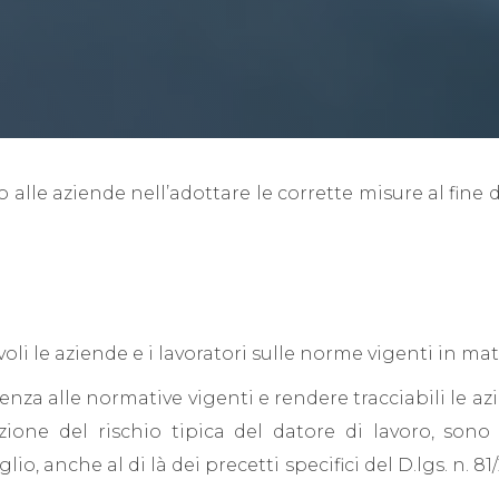
 alle aziende nell’adottare le corrette misure al fine 
TTIVI
li le aziende e i lavoratori sulle norme vigenti in mat
denza alle normative vigenti e rendere tracciabili le 
azione del rischio tipica del datore di lavoro, sono
io, anche al di là dei precetti specifici del D.lgs. n. 