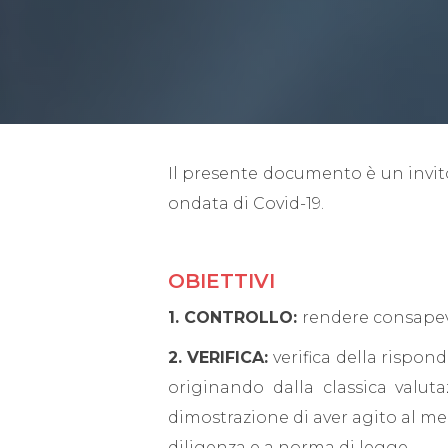
Il presente documento è un invito
ondata di Covid-19.
OBIE
1. CONTROLLO:
rendere consapevo
2. VERIFICA:
verifica della rispon
originando dalla classica valut
dimostrazione di aver agito al megl
diligenza e a norma di legge.