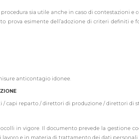
procedura sia utile anche in caso di contestazioni e c
nto prova esimente dell’adozione di criteri definiti e 
 misure anticontagio idonee.
AZIONE
i / capi reparto / direttori di produzione / direttori di 
tocolli in vigore. Il documento prevede la gestione 
di lavoro e in materia di trattamento dei dati personali 