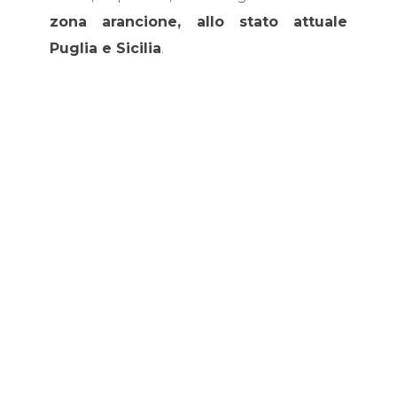
zona arancione, allo stato attuale
Puglia e Sicilia
.
Non si fa, in ogni caso, luogo al
rimborso di quanto già versato.