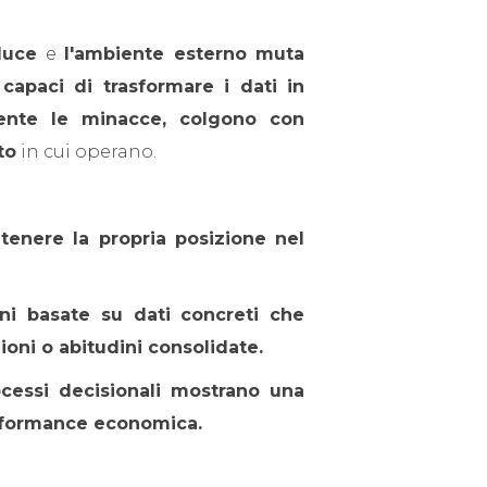
luce
e
l'ambiente esterno muta
capaci di trasformare i dati in
ente le minacce, colgono con
to
in cui operano.
tenere la propria posizione nel
oni basate su dati concreti che
ioni o abitudini consolidate.
ocessi decisionali mostrano una
rformance economica.