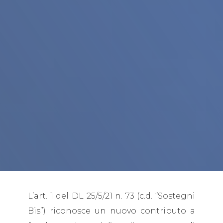
L’art. 1 del DL 25/5/21 n. 73 (c.d. “Sostegni
Bis”) riconosce un nuovo contributo a