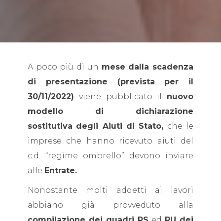
A poco più di un
mese dalla scadenza
di presentazione (prevista per il
30/11/2022)
viene pubblicato il
nuovo
modello di dichiarazione
sostitutiva
degli Aiuti di Stato,
che le
imprese che hanno ricevuto aiuti del
c.d. “regime ombrello” devono inviare
alle
Entrate.
Nonostante molti addetti ai lavori
abbiano già provveduto alla
compilazione dei quadri RS
ed
RU dei