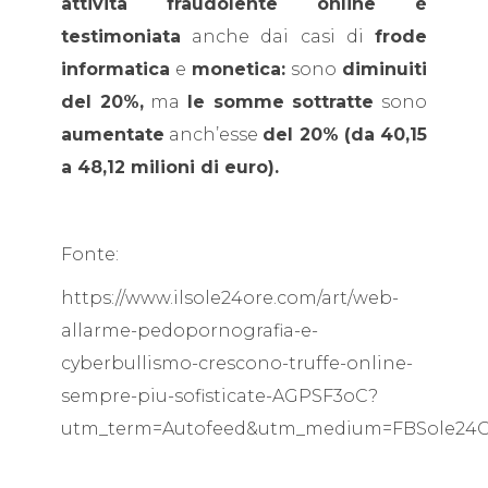
attività fraudolente online è
testimoniata
anche dai casi di
frode
informatica
e
monetica:
sono
diminuiti
del 20%,
ma
le somme sottratte
sono
aumentate
anch’esse
del 20% (da 40,15
a 48,12 milioni di euro).
Fonte:
https://www.ilsole24ore.com/art/web-
allarme-pedopornografia-e-
cyberbullismo-crescono-truffe-online-
sempre-piu-sofisticate-AGPSF3oC?
utm_term=Autofeed&utm_medium=FBSole24O