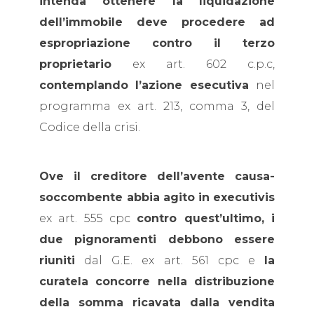
intenda ottenere la liquidazione
dell’immobile deve procedere ad
espropriazione contro il terzo
proprietario
ex art. 602 c.p.c,
contemplando l’azione esecutiva
nel
programma ex art. 213, comma 3, del
Codice della crisi.
Ove il creditore dell’avente causa-
soccombente abbia agito
in executivis
ex art. 555 cpc
contro quest’ultimo, i
due pignoramenti debbono essere
riuniti
dal G.E. ex art. 561 cpc e
la
curatela concorre nella distribuzione
della somma ricavata dalla vendita