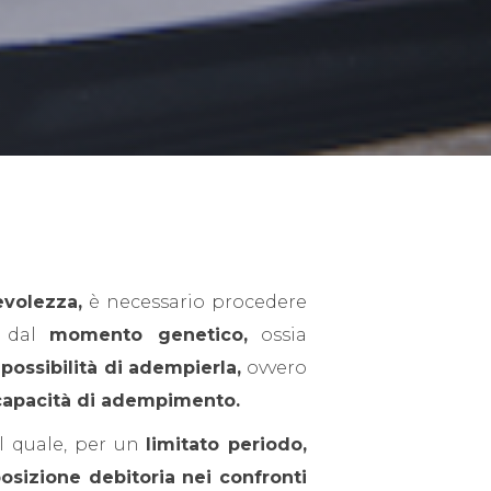
evolezza,
è necessario procedere
e dal
momento genetico,
ossia
ossibilità di adempierla,
ovvero
 capacità di adempimento.
l quale, per un
limitato periodo,
osizione debitoria nei confronti