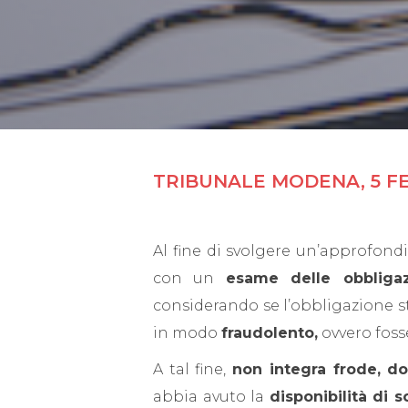
TRIBUNALE MODENA, 5 FEB
Al fine di svolgere un’approfond
con un
esame delle obbligaz
considerando se l’obbligazione st
in modo
fraudolento,
ovvero fos
A tal fine,
non integra frode, d
abbia avuto la
disponibilità di 