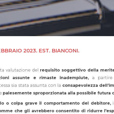
BRAIO 2023. EST. BIANCONI.
ita valutazione del
requisito soggettivo della merit
ioni assunte e rimaste inadempiute,
a partir
essa sia stata assunta con la
consapevolezza dell’imp
se
palesemente sproporzionata alla possibile futura
olo o colpa grave il comportamento del debitore,
i
somme che gli avrebbero consentito di ridurre l'esp