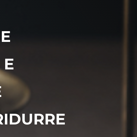
RE
 E
E
RIDURRE