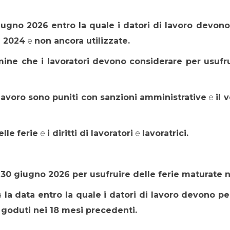
ugno 2026 entro la quale i datori di lavoro devono
l 2024
e
non ancora utilizzate.
rmine che i lavoratori devono considerare per usufrui
i lavoro sono puniti con sanzioni amministrative
e
il 
elle
ferie
e
i diritti di lavoratori
e
lavoratrici.
30 giugno 2026 per usufruire delle ferie maturate 
a
la data entro la quale i datori di lavoro devono p
goduti nei 18 mesi precedenti.