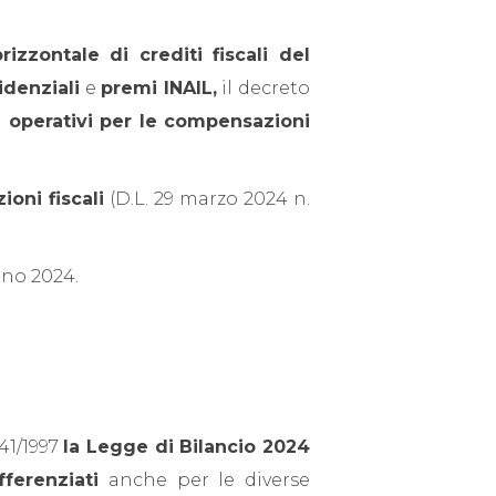
zzontale di crediti fiscali del
idenziali
e
premi INAIL,
il decreto
ti operativi per le compensazioni
ioni fiscali
(D.L. 29 marzo 2024 n.
gno 2024.
241/1997
la Legge di Bilancio 2024
fferenziati
anche per le diverse