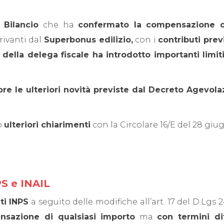
 Bilancio
che ha
confermato la compensazione ori
rivanti dal
Superbonus edilizio,
con i
contributi prev
 della delega fiscale ha introdotto importanti limi
ore le ulteriori novità previste dal Decreto Agevolaz
o
ulteriori chiarimenti
con la Circolare 16/E del 28 giu
S e INAIL
ti INPS
a seguito delle modifiche all’art. 17 del D.Lgs 
sazione di qualsiasi importo
ma
con termini di