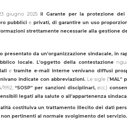
 23 giugno 2025
il Garante per la protezione dei 
oro pubblici
e
privati, di garantire un uso proporzi
 informazioni strettamente necessarie alla gestione d
 presentato da un’organizzazione sindacale, in rap
bblico locale. L’oggetto della contestazione
rigu
ali
e
tramite e-mail interne venivano diffusi pros
nivano indicate con abbreviazioni.
Le sigle (“
MAL” pe
4/1992,
“SOSP” per sanzioni disciplinari,
ecc.)
consent
sensibili legati alla salute o all’appartenenza sindaca
ità costituiva un trattamento illecito dei dati pers
i non pertinenti al normale svolgimento del servizio.