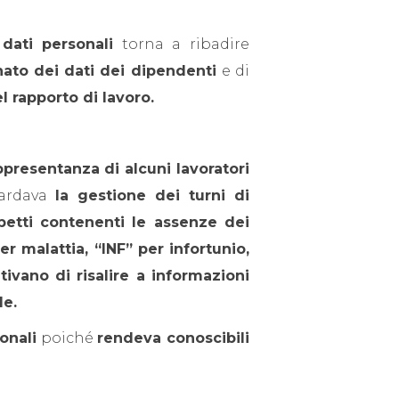
dati personali
torna a ribadire
onato dei dati dei dipendenti
e di
el rapporto di lavoro.
presentanza di alcuni lavoratori
ardava
la gestione dei turni di
petti contenenti le assenze dei
r malattia, “INF” per infortunio,
ivano di risalire a informazioni
le.
onali
poiché
rendeva conoscibili