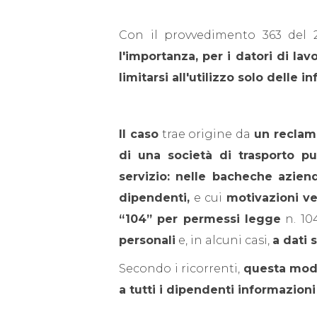
Con il provvedimento 363 del
l'importanza, per i datori di lav
limitarsi all'utilizzo solo delle
Il caso
trae origine da
un reclamo
di una società di trasporto pu
servizio: nelle bacheche aziend
dipendenti,
e cui
motivazioni ve
“104” per permessi legge
n. 10
personali
e, in alcuni casi,
a dati 
Secondo i ricorrenti,
questa modal
a tutti i dipendenti informazion