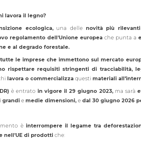
i lavora il legno?
ansizione ecologica,
una delle
novità più rilevanti
uovo regolamento dell’Unione europea
che punta a
one e al degrado forestale.
 tutte le imprese che immettono sul mercato euro
rispettare requisiti stringenti di tracciabilità, leg
chi
lavora o commercializza
questi
materiali all'inte
UDR)
è entrato
in vigore il 29 giugno 2023,
ma sarà
e
 grandi
e
medie dimensioni,
e
dal 30 giugno 2026 p
amento è
interrompere il legame tra deforestazi
 nell’UE di prodotti
che: