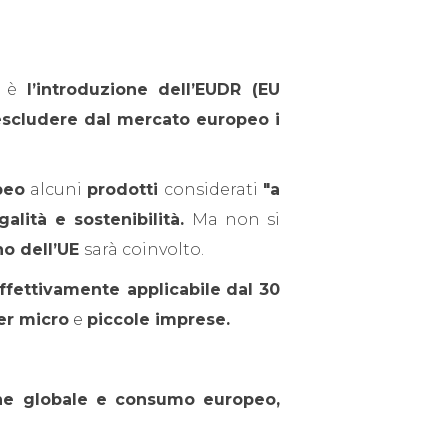
è
l’introduzione dell’EUDR (EU
escludere dal mercato europeo i
peo
alcuni
prodotti
considerati
"a
alità e sostenibilità.
Ma non si
rno dell’UE
sarà coinvolto.
ffettivamente applicabile
dal 30
er micro
e
piccole imprese.
one globale e consumo europeo,