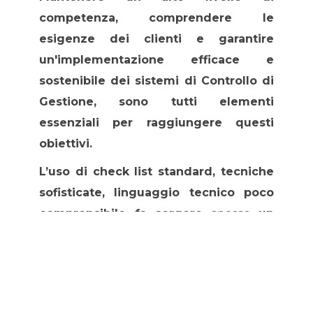
competenza, comprendere le
esigenze dei clienti e garantire
un'implementazione efficace e
sostenibile dei sistemi di Controllo di
Gestione, sono tutti elementi
essenziali per raggiungere questi
obiettivi.
L’uso di check list standard, tecniche
sofisticate, linguaggio tecnico poco
comprensibile fa sorgere
spesso
un
muro
a volte invalicabile
tra cliente e
professionista togliendo qualsiasi
utilità anche alla migliore delle
tecniche.