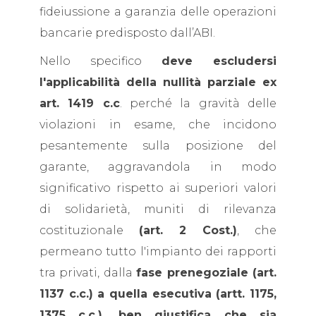
fideiussione a garanzia delle operazioni
bancarie predisposto dall’ABI.
Nello specifico
deve escludersi
l'applicabilità della nullità parziale ex
art. 1419 c.c
. perché la gravità delle
violazioni in esame, che incidono
pesantemente sulla posizione del
garante, aggravandola in modo
significativo rispetto ai superiori valori
di solidarietà, muniti di rilevanza
costituzionale
(art. 2 Cost.)
, che
permeano tutto l'impianto dei rapporti
tra privati, dalla
fase prenegoziale (art.
1137 c.c.) a quella esecutiva (artt. 1175,
1375 c.c.), ben giustifica che sia