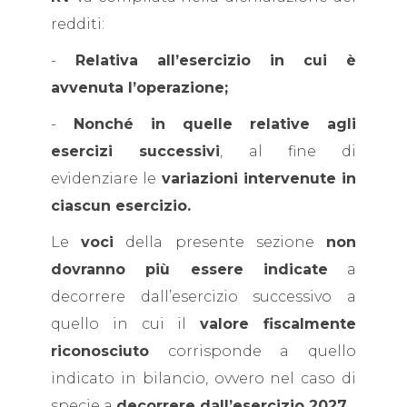
redditi:
-
Relativa all’esercizio in cui è
avvenuta l’operazione;
-
Nonché in quelle relative agli
esercizi successivi
, al fine di
evidenziare le
variazioni intervenute in
ciascun esercizio.
Le
voci
della presente sezione
non
dovranno più essere indicate
a
decorrere dall’esercizio successivo a
quello in cui il
valore fiscalmente
riconosciuto
corrisponde a quello
indicato in bilancio, ovvero nel caso di
specie a
decorrere dall’esercizio 2027
.