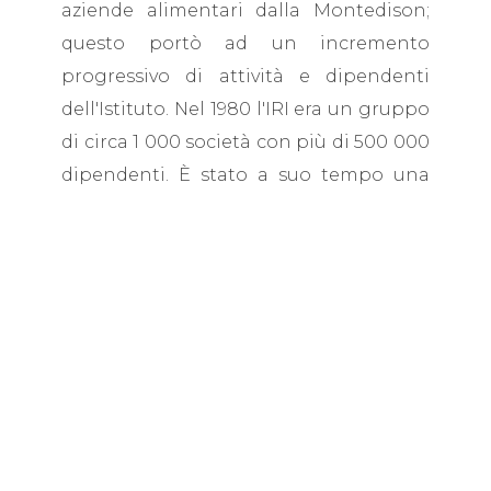
aziende alimentari dalla Montedison;
questo portò ad un incremento
progressivo di attività e dipendenti
dell'Istituto. Nel 1980 l'IRI era un gruppo
di circa 1 000 società con più di 500 000
dipendenti. È stato a suo tempo una
delle più grandi aziende non petrolifere
al di fuori degli Stati Uniti d'America; nel
1992 chiudeva l'anno con 75 912 miliardi
di lire di fatturato, ma con 5 182 miliardi
di perdite.
E dalla liquidazione delle partecipazioni
dell’IRI che, in effetti, parte la stagione