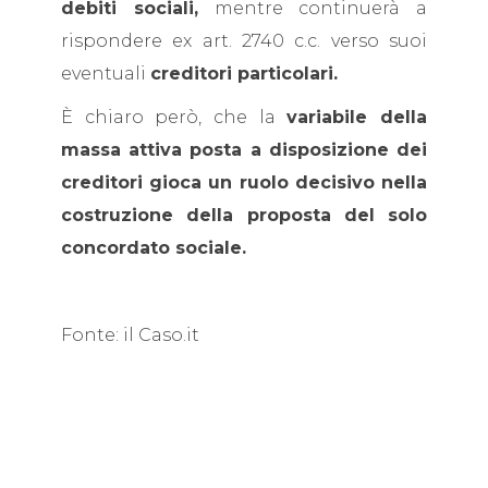
debiti sociali,
mentre continuerà a
rispondere ex art. 2740 c.c. verso suoi
eventuali
creditori particolari.
È chiaro però, che la
variabile della
massa attiva posta a disposizione dei
creditori gioca un ruolo decisivo nella
costruzione della proposta del solo
concordato sociale.
Fonte: il Caso.it