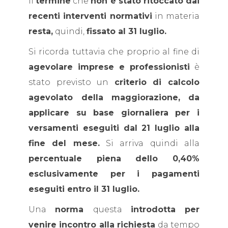
Il
termine
che
non è stato ritoccato dai
recenti interventi normativi
in materia
resta,
quindi,
fissato al 31 luglio.
Si ricorda tuttavia che proprio al fine di
agevolare imprese e professionisti
è
stato previsto un
criterio di calcolo
agevolato della maggiorazione,
da
applicare su base giornaliera per i
versamenti eseguiti dal 21 luglio alla
fine del mese.
Si arriva quindi alla
percentuale piena dello 0,40%
esclusivamente per i pagamenti
eseguiti entro il 31 luglio.
Una
norma
questa
introdotta per
venire incontro alla richiesta
da tempo