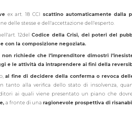
ve
ex art. 18 CCI
scattino automaticamente dalla p
one delle stesse e dell'accettazione dell'esperto.
ll'art. 12del
Codice della Crisi, dei poteri del pub
le con la composizione negoziata.
e
non richiede che l'imprenditore dimostri l'inesist
i e le attività da intraprendere ai fini della reversibi
no,
al fine di decidere della conferma o revoca delle
 tanto alla verifica dello stato di insolvenza, qu
creditori ai quali viene presentato un piano che dov
e,
a fronte di una
ragionevole prospettiva di risanabil