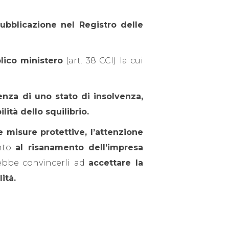
ubblicazione nel Registro delle
blico ministero
(art. 38 CCI) la cui
enza di uno stato di insolvenza,
lità dello squilibrio.
 misure protettive, l’attenzione
anto
al risanamento dell’impresa
rebbe convincerli ad
accettare la
ità.