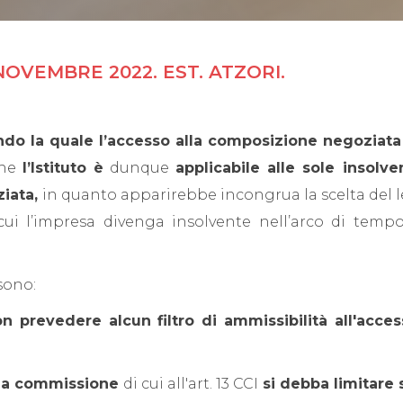
OVEMBRE 2022. EST. ATZORI.
ondo la quale l’accesso alla composizione negoziata 
he
l’Istituto è
dunque
applicabile alle sole insol
iata,
in quanto apparirebbe incongrua la scelta del l
n cui l’impresa divenga insolvente nell’arco di temp
sono:
on prevedere alcun filtro di ammissibilità all'acc
la commissione
di cui all'art. 13 CCI
si debba limitar