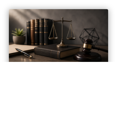
LIQUIDAZIONE CONTROLLATA –
DEBITORE EX FALLITO CHE NON HA
AVUTO ACCESSO AL BENEFICIO
DELL’ESDEBITAZIONE EX ART. 142 L.
FALL. – ESDEBITAZIONE