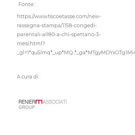
Fonte:
https://www.fiscoetasse.com/new-
rassegna-stampa/1158-congedi-
parentali-all80-a-chi-spettano-3-
mesi.html?
_gl=1*qu5lmq*_up*MQ..*_ga*MTgyMDYxOTg1
A cura di: