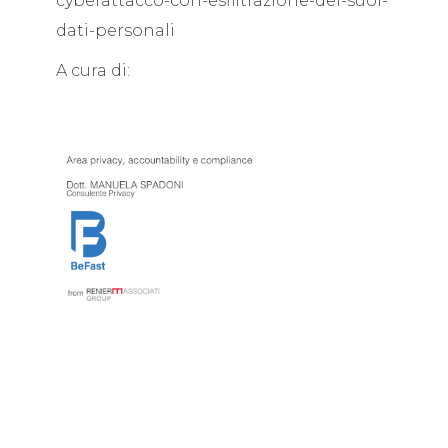
cyberattacco-con-esfiltrazione-dei-suoi-
dati-personali
A cura di: