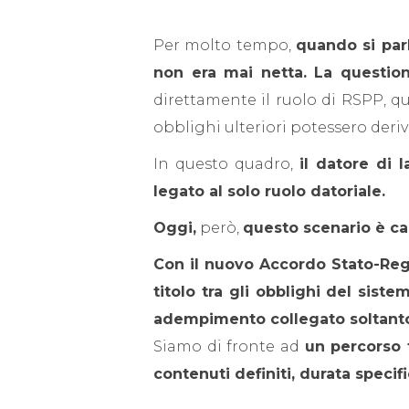
Per molto tempo,
quando si par
non era mai netta. La questio
direttamente il ruolo di RSPP, qua
obblighi ulteriori potessero deriv
In questo quadro,
il datore di
legato al solo ruolo datoriale.
Oggi,
però,
questo scenario è c
Con il nuovo Accordo Stato-Regio
titolo tra gli obblighi del sist
adempimento collegato soltanto a
Siamo di fronte ad
un percorso 
contenuti definiti, durata specif