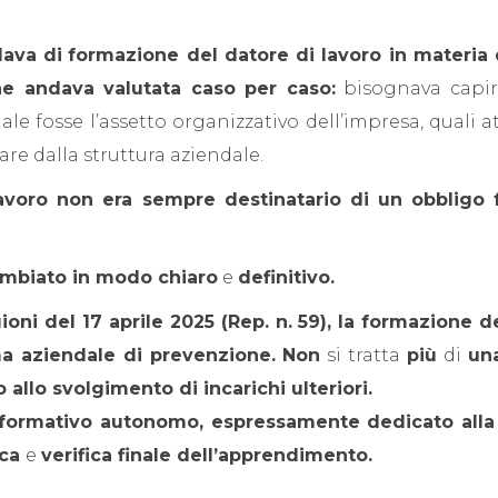
lava di
formazione del datore di lavoro in materia d
ne andava valutata caso per caso:
bisognava capire
le fosse l’assetto organizzativo dell’impresa, quali at
are dalla struttura aziendale.
 lavoro non era sempre destinatario di un obblig
ambiato in modo chiaro
e
definitivo.
ni del 17 aprile 2025 (Rep. n. 59), la formazione d
ema aziendale di prevenzione.
Non
si tratta
più
di
un
llo svolgimento di incarichi ulteriori.
formativo autonomo, espressamente dedicato alla f
ica
e
verifica finale dell’apprendimento.