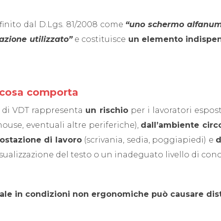
finito dal D.Lgs. 81/2008 come
“uno schermo alfanume
azione utilizzato”
e costituisce
un elemento indispen
: cosa comporta
e di VDT rappresenta
un rischio
per i lavoratori esposti
ouse, eventuali altre periferiche),
dall’ambiente circ
postazione di lavoro
(scrivania, sedia, poggiapiedi) e
d
sualizzazione del testo o un inadeguato livello di conos
ale in condizioni non ergonomiche può causare dis