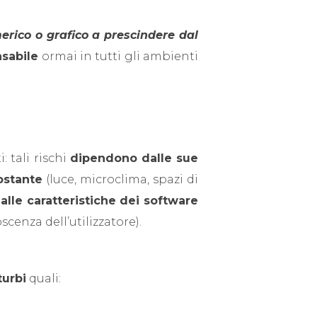
rico o grafico a prescindere dal
sabile
ormai in tutti gli ambienti
: tali rischi
dipendono dalle sue
ostante
(luce, microclima, spazi di
alle caratteristiche dei software
cenza dell’utilizzatore).
turbi
quali: