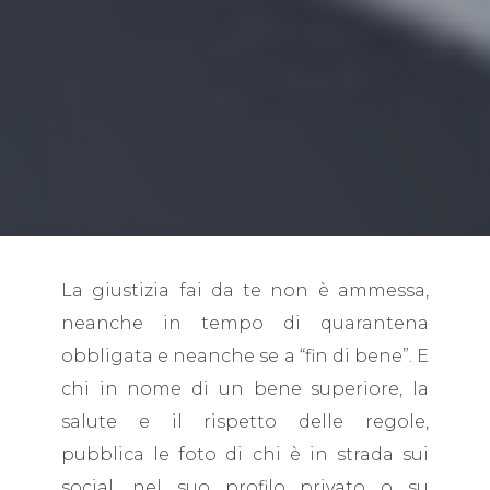
La giustizia fai da te non è ammessa,
neanche in tempo di quarantena
obbligata e neanche se a “fin di bene”. E
chi in nome di un bene superiore, la
salute e il rispetto delle regole,
pubblica le foto di chi è in strada sui
social, nel suo profilo privato o su