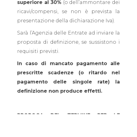
superiore al 30%
(o dell’ammontare dei
ricavi/compensi, se non è prevista la
presentazione della dichiarazione Iva).
Sarà l’Agenzia delle Entrate ad inviare la
proposta di definizione, se sussistono i
requisiti previsti.
In caso di mancato pagamento alle
prescritte scadenze (o ritardo nel
pagamento delle singole rate) la
definizione non produce effetti.
PROROGA DEL TERMINE PER LE
CERTIFICAZIONI UNICHE E PER LA
CONSERVAZIONE DELLE FATTURE