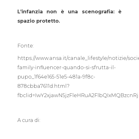
L’infanzia non è una scenografia: è
spazio protetto.
Fonte:
https://www.ansa.it/canale_lifestyle/notizie/socie
family-influencer-quando-si-sfrutta-il-
pupo_1f64e165-51e5-481a-9f8c-
878cbba7611d.html?
fbclid=IwY2xjawN5jzFleHRuA2FlbQIxMQBz
A cura di: