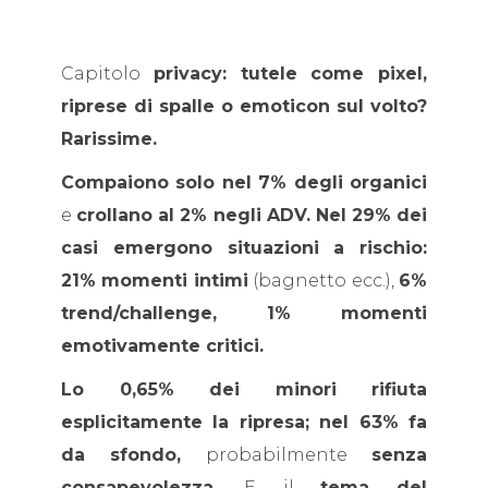
Capitolo
privacy: tutele come pixel,
riprese di spalle o emoticon sul volto?
Rarissime.
Compaiono solo nel 7% degli organici
e
crollano al 2% negli ADV. Nel 29% dei
casi emergono situazioni a rischio:
21% momenti intimi
(bagnetto ecc.),
6%
trend/challenge,
1%
momenti
emotivamente critici.
Lo 0,65% dei minori rifiuta
esplicitamente la ripresa; nel 63% fa
da sfondo,
probabilmente
senza
consapevolezza.
E il
tema del