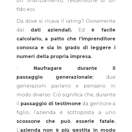
un finanziamento, l’estensione di un
fido ecc.
Da dove si ricava il rating? Ovviamente
dai
dati aziendali.
Ed
è facile
calcolarlo,
a patto che l’imprenditore
conosca e sia in grado di leggere i
numeri della propria impresa.
-
Naufragare durante il
passaggio generazionale:
due
generazioni parlano e pensano in
modo diverso. Ciò significa che, durante
il
passaggio di testimone
da genitore a
figlio, l’azienda è sottoposta a uno
scossone che può esserle fatale.
L’
azienda non è più gestita in modo