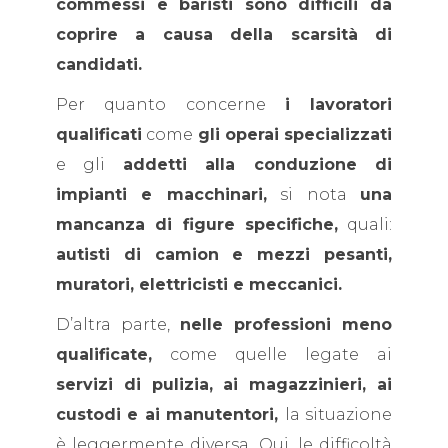
commessi e baristi sono difficili da
coprire a causa della scarsità di
candidati.
Per quanto concerne
i lavoratori
qualificati
come
gli operai specializzati
e gli
addetti alla conduzione di
impianti e macchinari,
si nota
una
mancanza di figure specifiche,
quali:
autisti di camion e mezzi pesanti,
muratori, elettricisti e meccanici.
D’altra parte,
nelle professioni meno
qualificate,
come quelle legate ai
servizi di pulizia,
ai magazzinieri, ai
custodi e ai manutentori,
la situazione
è leggermente diversa. Qui, le difficoltà