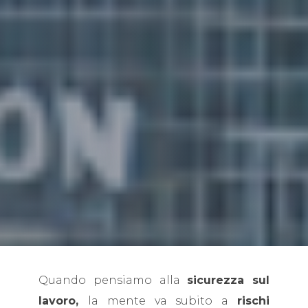
Quando pensiamo alla
sicurezza sul
lavoro,
la mente va subito a
rischi