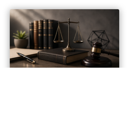
LIQUIDAZIONE CONTROLLATA –
DEBITORE EX FALLITO CHE NON HA
AVUTO ACCESSO AL BENEFICIO
DELL’ESDEBITAZIONE EX ART. 142 L.
FALL. – ESDEBITAZIONE