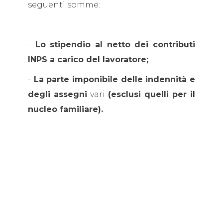
seguenti somme:
-
Lo stipendio al netto dei contributi
INPS a carico del lavoratore;
-
La parte imponibile delle indennità e
degli assegni
vari
(esclusi quelli per il
nucleo familiare).
Come già spiegato in precedenza,
nel
caso in cui i redditi non raggiungano il
tetto di 8.500 euro
l’imposta non è
dovuta.
In base
al principio della progressività,