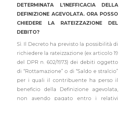
DETERMINATA L’INEFFICACIA DELLA
DEFINIZIONE AGEVOLATA. ORA POSSO
CHIEDERE LA RATEIZZAZIONE DEL
DEBITO?
Sì. Il Decreto ha previsto la possibilità di
richiedere la rateizzazione (ex articolo 19
del DPR n. 602/1973) dei debiti oggetto
di “Rottamazione” o di “Saldo e stralcio”
per i quali il contribuente ha perso il
beneficio della Definizione agevolata,
non avendo pagato entro i relativi
termini le rate che erano in scadenza
nell’anno 2019.