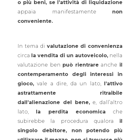
o più beni, se l’attività di liquidazione
appaia manifestamente
non
conveniente.
In tema di
valutazione di convenienza
circa
la vendita di un autoveicolo,
nella
valutazione ben
può rientrare
anche
il
contemperamento degli interessi in
gioco,
vale a dire, da un lato,
l’attivo
astrattamente ritraibile
dall’alienazione del bene,
e, dall’altro
lato,
la perdita economica
che
subirebbe la procedura qualora
il
singolo debitore, non potendo più
utilizzare il mezzo, non si trovasse più