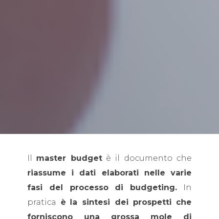
Il
master budget
è il documento che
riassume i dati elaborati nelle varie
fasi del processo di budgeting.
In
pratica
è
la sintesi dei prospetti
che
forniscono una grossa mole di