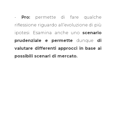
-
Pro:
permette di fare qualche
riflessione riguardo all’evoluzione di più
ipotesi. Esamina anche uno
scenario
prudenziale
e
permette
dunque
di
valutare differenti approcci in base ai
possibili scenari di mercato.
-
Contro:
più articolato rispetto al
budget rigido, comporta un maggior
dispendio di tempo in fase di
preparazione, e una riflessione più
ampia in sede di lettura.