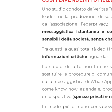
COSÌ I DIPENDENTI UTIL
Uno studio condotto da Veritas Te
leader nella produzione di solu
dall’associazione Federprivacy, 
messaggistica istantanea e s
sensibili della società, senza ch
Tra questi la quasi totalità degli
informazioni critiche
riguardanti 
Lo studio, di fatto non fa che s
sostituire le procedure di comuni
dalla messaggistica di WhatsApp
come know how aziendale, progett
un dispositivo (
spesso privati e 
In modo più o meno consapevole