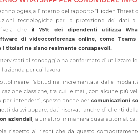
IZZANO WHATSAPP PER CONDIVIDERE INF
chnologies, all’interno del rapporto “Hidden Threat 
zioni tecnologiche per la protezione dei dati a li
rivela che
il 75% dei dipendenti utilizza What
oftware di videoconferenza online, come Teams
e i titolari ne siano realmente consapevoli.
 intervistati al sondaggio ha confermato di utilizzare l
l’azienda per cui lavora.
ottolineare l’abitudine, incrementata dalle modalit
cazione classiche, tra cui le mail, con alcune più v
 per intenderci, spesso anche per
comunicazioni sog
i da sviluppare, dati riservati anche di clienti dell
non aziendali
) a un altro in maniera quasi automatica,
 rispetto ai rischi che da questo comportamento 