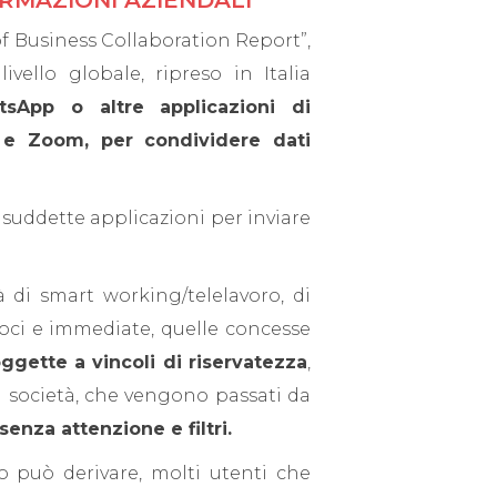
ORMAZIONI AZIENDALI
of Business Collaboration Report”,
vello globale, ripreso in Italia
sApp o altre applicazioni di
 e Zoom, per condividere dati
e suddette applicazioni per inviare
à di smart working/telelavoro, di
eloci e immediate, quelle concesse
gette a vincoli di riservatezza
,
a società, che vengono passati da
senza attenzione e filtri.
può derivare, molti utenti che