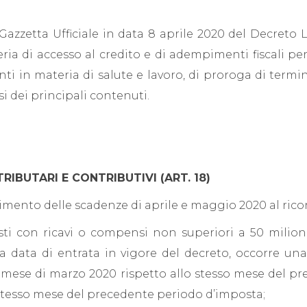
Gazzetta Ufficiale in data 8 aprile 2020 del Decreto Le
ria di accesso al credito e di adempimenti fiscali per 
nti in materia di salute e lavoro, di proroga di termi
si dei principali contenuti.
IBUTARI E CONTRIBUTIVI (ART. 18)
erimento delle scadenze di aprile e maggio 2020 al rico
isti con ricavi o compensi non superiori a 50 milio
a data di entrata in vigore del decreto, occorre un
el mese di marzo 2020 rispetto allo stesso mese del p
 stesso mese del precedente periodo d’imposta;