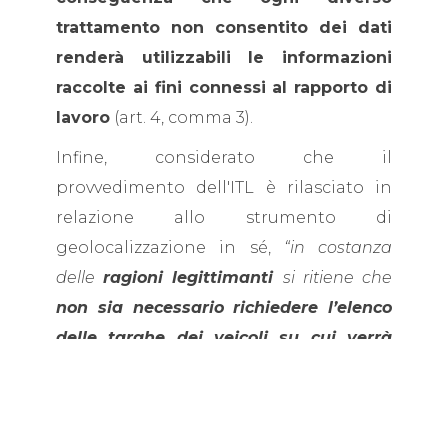
trattamento non consentito dei dati
renderà utilizzabili le informazioni
raccolte ai fini connessi al rapporto di
lavoro
(art. 4, comma 3).
Infine, considerato che il
provvedimento dell'ITL è rilasciato in
relazione allo strumento di
geolocalizzazione in sé,
“in costanza
delle
ragioni legittimanti
si ritiene che
non sia necessario richiedere l’elenco
delle targhe dei veicoli su cui verrà
installato l’impianto”
.