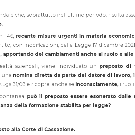
ale che, soprattutto nell’ultimo periodo, risulta esser
.
n. 146,
recante misure urgenti in materia economica 
tito, con modificazioni, dalla Legge 17 dicembre 2021,
, apportando dei cambiamenti anche al ruolo e alle 
 realtà aziendali, viene individuato un
preposto di f
a una
nomina diretta da parte del datore di lavoro, i
l D.Lgs 81/08 e ricopre, anche se
inconsciamente,
i ruol
spontanea:
può il preposto essere esonerato dalle 
canza della formazione stabilita per legge?
sto alla Corte di Cassazione.