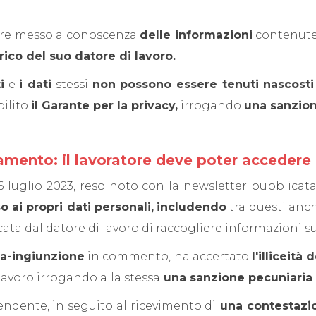
ere messo a conoscenza
delle informazioni
contenute
rico del suo datore di lavoro.
i
e
i dati
stessi
non possono essere tenuti nascosti
ilito
il Garante per la privacy,
irrogando
una sanzion
ziamento: il lavoratore deve poter accedere
6 luglio 2023, reso noto con la newsletter pubblicata
o ai propri dati personali,
includendo
tra questi anch
cata dal datore di lavoro di raccogliere informazioni s
za-ingiunzione
in commento, ha accertato
l'illiceità
 lavoro irrogando alla stessa
una sanzione pecuniaria 
pendente, in seguito al ricevimento di
una contestazio