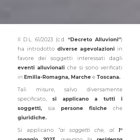
Il D.L. 61/2023 (c.d.
“Decreto Alluvioni”
)
ha introdotto
diverse agevolazioni
in
favore dei soggetti interessati dagli
eventi alluvionali
che si sono verificati
in
Emilia-Romagna, Marche
e
Toscana.
Tali misure, salvo diversamente
specificato,
si applicano a tutti i
soggetti,
sia
persone fisiche
che
giuridiche.
Si applicano
“ai soggetti che, al
1°
maggio 2023,
avevano la
residenza