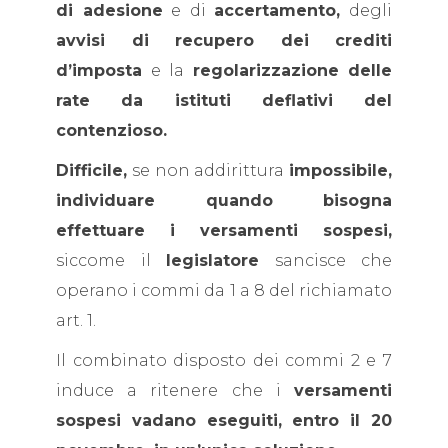
di adesione
e di
accertamento,
degli
avvisi di recupero dei crediti
d’imposta
e la
regolarizzazione delle
rate da istituti deflativi del
contenzioso.
Difficile,
se non addirittura
impossibile,
individuare quando bisogna
effettuare i versamenti sospesi,
siccome il
legislatore
sancisce che
operano i commi da 1 a 8 del richiamato
art. 1.
Il combinato disposto dei commi 2 e 7
induce a ritenere che i
versamenti
sospesi vadano eseguiti, entro il 20