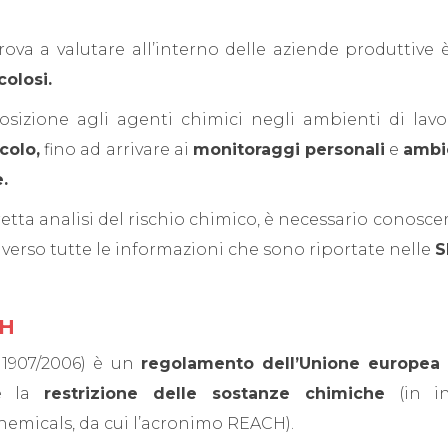
trova a valutare all’interno delle aziende produttive
colosi.
osizione agli agenti chimici negli ambienti di lav
colo,
fino ad arrivare ai
monitoraggi personali
e
ambi
.
etta analisi del rischio chimico, è necessario conoscer
averso tutte le informazioni che sono riportate nelle
S
CH
 1907/2006) è un
regolamento dell’Unione europea
 la
restrizione delle sostanze chimiche
(in in
hemicals, da cui l’acronimo REACH).