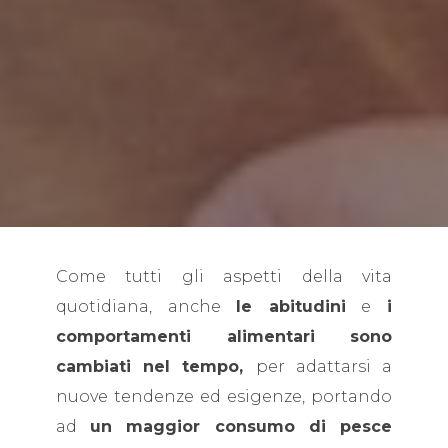
Come tutti gli aspetti della vita
quotidiana, anche
le abitudini
e
i
comportamenti alimentari sono
cambiati nel tempo,
per adattarsi a
nuove tendenze ed esigenze, portando
ad
un maggior consumo di pesce