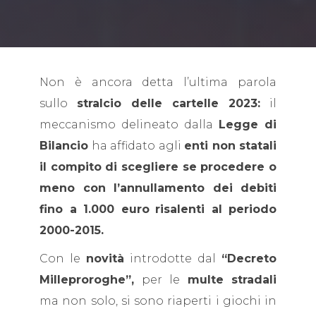
Non è ancora detta l’ultima parola
sullo
stralcio delle cartelle 2023:
il
meccanismo delineato dalla
Legge di
Bilancio
ha affidato agli
enti non statali
il compito di scegliere se procedere o
meno con l’annullamento dei debiti
fino a 1.000 euro
risalenti al periodo
2000-2015.
Con le
novità
introdotte dal
“Decreto
Milleproroghe”,
per le
multe stradali
ma non solo, si sono riaperti i giochi in