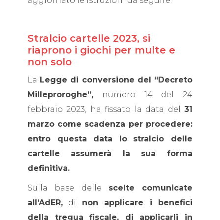
aggiornato le istruzioni da seguire.
Stralcio cartelle 2023, si
riaprono i giochi per multe e
non solo
La
Legge di conversione del
“
Decreto
Milleproroghe”,
numero 14 del 24
febbraio 2023, ha fissato la data del
31
marzo
come scadenza per procedere:
entro questa data lo
stralcio delle
cartelle
assumerà la sua forma
definitiva.
Sulla base delle
scelte comunicate
all’AdER,
di
non applicare i benefici
della tregua fiscale, di applicarli in