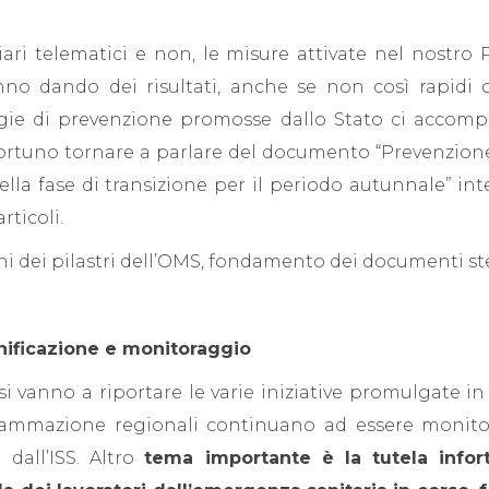
ari telematici e non, le misure attivate nel nostro 
anno dando dei risultati, anche se non così rapidi
egie di prevenzione promosse dallo Stato ci accom
ortuno tornare a parlare del documento “Prevenzione 
nella fase di transizione per il periodo autunnale” in
rticoli.
uni dei pilastri dell’OMS, fondamento dei documenti ste
nificazione e monitoraggio
si vanno a riportare le varie iniziative promulgate i
ogrammazione regionali continuano ad essere monitora
dall’ISS. Altro
tema importante è la tutela infort